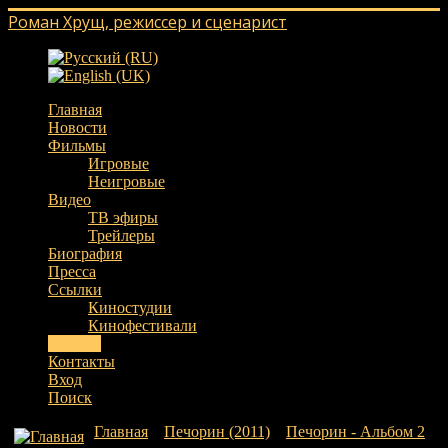
Роман Хрущ, режиссер и сценарист
Главная
Новости
Фильмы
Игровые
Неигровые
Видео
ТВ эфиры
Трейлеры
Биография
Пресса
Ссылки
Киностудии
Кинофестивали
Галерея
Контакты
Вход
Поиск
Главная
»
Печорин (2011)
»
Печорин - Альбом 2
»