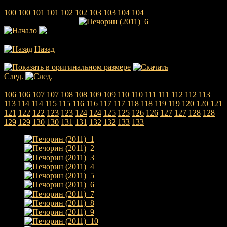
Печорин (2011)_6
100
100
101
101
102
102
103
103
104
104
[Пожалуйста, включите JavaScript, чтобы видеть слайдшоу]
Назад
Фото 5 из 34
След.
Фото 7 из 34
106
106
107
107
108
108
109
109
110
110
111
111
112
112
113
113
114
114
115
115
116
116
117
117
118
118
119
119
120
120
121
121
122
122
123
123
124
124
125
125
126
126
127
127
128
128
129
129
130
130
131
131
132
132
133
133