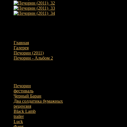
Общее количество фотографий во всех категориях: 137
Вы здесь:
Главная
Галерея
Печорин (2011)
Печорин - Альбом 2
Печорин (2011)_6
Популярные метки
Печорин
31
фестиваль
30
Черный Баран
5
Два солдатика бумажных
4
рецензия
3
Black Lamb
3
trailer
3
Luck
2
Фарт
1